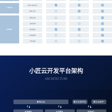
小匠云开发平台架构
ARCHITECTURE