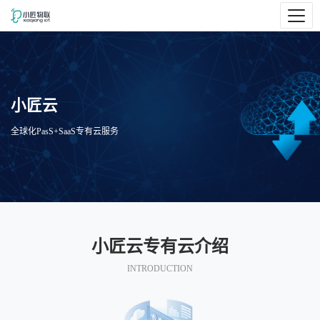
小匠云
全球化PasS+SaaS专有云服务
小匠云专有云介绍
INTRODUCTION