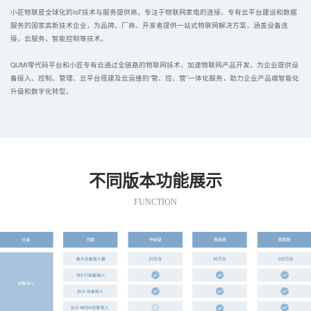
小匠物联是全球化的IoT技术与服务提供商，专注于物联网家电的连接、专有云平台建设和数据
服务的国家高新技术企业，为品牌、厂商、开发者提供一站式物联网解决方案，涵盖设备连
接，云服务，智能控制等技术。
QUMI零代码平台和小匠专有云通过全链路的物联网技术，加速物联网产品开发，为企业提供设
备接入、控制、管理、云平台搭建及云运维的“管、控、营”一体化服务，助力企业产品端智能化
升级和数字化转型。
不同版本功能展示
FUNCTION